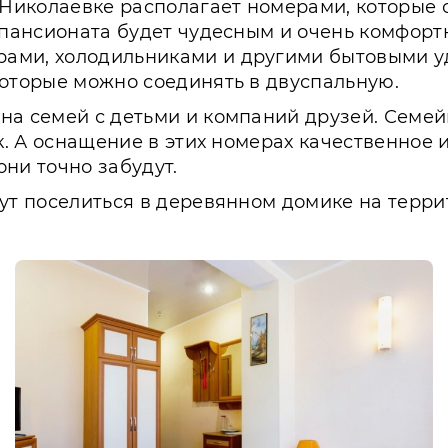
иколаевке располагает номерами, которые см
х пансионата будет чудесным и очень комфор
ами, холодильниками и другими бытовыми уд
которые можно соединять в двуспальную.
а семей с детьми и компаний друзей. Семейн
ек. А оснащение в этих номерах качественное
они точно забудут.
гут поселиться в деревянном домике на терр